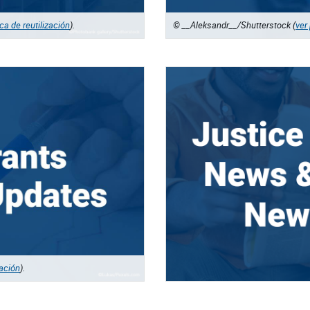
ica de reutilización
).
© __Aleksandr__/Shutterstock (
ver 
zación
).