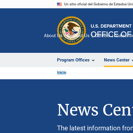
Pasar
Un sitio oficial del Gobierno de Estados U
al
contenido
principal
About Us
Contact Us
Careers
Subscrib
Program Offices
News Center
Inicio
News Cen
The latest information fro