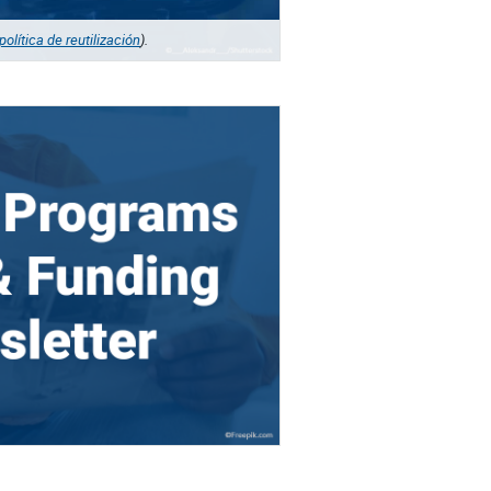
política de reutilización
).