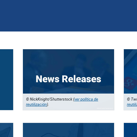
© NickKnight/Shutterstock (
ver política de
© Twi
reutilización
).
reutil