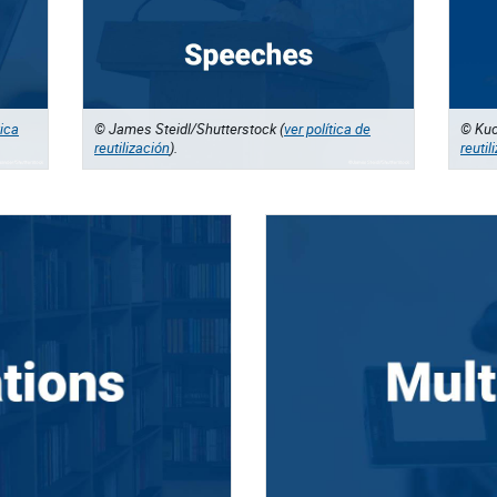
tica
© James Steidl/Shutterstock (
ver política de
© Kuo
reutilización
).
reutil