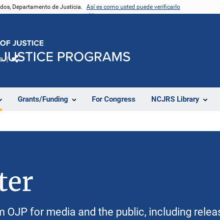
nidos, Departamento de Justicia.
Así es como usted puede verificarlo
e
Comparte
Grants/Funding
For Congress
NCJRS Library
ter
m OJP for media and the public, including relea