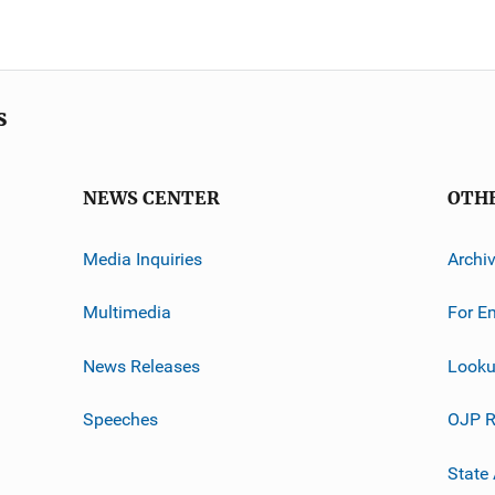
s
NEWS CENTER
OTH
Media Inquiries
Archi
Multimedia
For E
News Releases
Looku
Speeches
OJP R
State